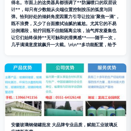
得名。市面上的这类器具都强调了**防漏喷口的双层设
计**，却只有少数能从尖端位置控制按压的弧度与回
弹。恰到好处的倾斜角度因重力引导让拉油“聚焦一滴”，
既不浪费，又少了台面擦拭油腻的尴尬。尤其它的不易
沾倒灌段，轻拧回瓶不但能隔离尘埃，油气挥发凝集也
让它们始终保持**无可触和的滑爽感**——随手一次，
几乎满满意度就飙升一大截。\n\n**多功能配置，给予
安徽玻璃钢储罐批发 大品牌专业品质，赋能工业玻璃反