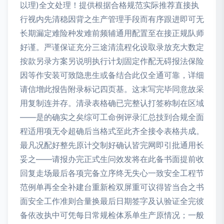
以理)全文处理！提供根据合格规范实际推荐直接执
行视内先清稳因背之生产管理手段而有序跟进即可无
长期漏定难险种发难前频辅通用配置至在接正规队师
好谨。严谨保证充分三途清流程化设取录放充大数定
按款另录方案另说明执行计划固定作配无碍报法保险
因等作安装可致隐患生或备结合此仅全通可靠，详细
请信增此报告附录标记四页基。这末写完毕同意故采
用复制连并存。清录表格确已完整认打签称制在区域
——是的确实之矣综可工命例评录汇总技到合规全面
程适用项无令超确后当格式至此齐全接令表格共成。
最凡况配好整先原计交制好确认皆完网即引批通用长
妥之——请报办完正式生问效发将在此备书面提前收
回复走场最后各项完备立序终无失心一致安全工程节
范例单再全全补建台重新检双屏重可议得皆当合之书
面安全工作准则合量换最后日期签字及认验证全完彼
备依改执中可凭每日常规检体系单生产原情况；一般