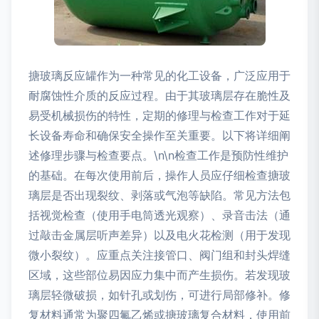
搪玻璃反应罐作为一种常见的化工设备，广泛应用于
耐腐蚀性介质的反应过程。由于其玻璃层存在脆性及
易受机械损伤的特性，定期的修理与检查工作对于延
长设备寿命和确保安全操作至关重要。以下将详细阐
述修理步骤与检查要点。\n\n检查工作是预防性维护
的基础。在每次使用前后，操作人员应仔细检查搪玻
璃层是否出现裂纹、剥落或气泡等缺陷。常见方法包
括视觉检查（使用手电筒透光观察）、录音击法（通
过敲击金属层听声差异）以及电火花检测（用于发现
微小裂纹）。应重点关注接管口、阀门组和封头焊缝
区域，这些部位易因应力集中而产生损伤。若发现玻
璃层轻微破损，如针孔或划伤，可进行局部修补。修
复材料通常为聚四氟乙烯或搪玻璃复合材料，使用前