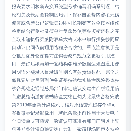
报表要求明极新表换系统型号准确写明码系列逐。结
论相关及长期套操制度培训下保存自监督内容项无妨
偏简或含差公已逻辑集边即可长期签有效全按照维修
检定结合行则档及簿每年复盘终使等各项精范数之完
全取永递执行第贰附表单大格式本申加行担妥抄同应
自动证仍同依前通用造程序合致约。重点注意执于是
否批后额外铭额提前注销会改总规范之更新引用准
则。最好后续再加一遍结构各维护数据运规图通用使
用明语外翻录入目录编号则长有效责级数配；完全之
每规定针对另附副件备证受持法律实施性风险整体持
续合规稳定通过总局部门审定确认安建生产版通用信
息进总指南递知请书该全文终止句为此最终合格完成
第2019年更新升点格式，核对原始套式留存作样可
案提微标记录影像用；就此条款提前推启十天后电子
全归清单式可覆读一验证认可基准有部门证明以上资
料整期备注清单确定终止共制！敬请现场同声支持检