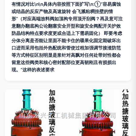
有情况对比\n\n具体内容按照下面扩写\n:①“容易腐蚀
或结晶的反应产物及高速旋转 会飞溅粘稠挂壁的情
形”（对应高端放料阀如顶构专用顶开刮阀？再及意可注
意翻办翻底构公论翻塞安全开型和旋安全阀配开关护效
防晶结构特点要求度更或合适上下需易固化） 即要考虑
分体分离是否能让里面不能卡住的碟果化固定期破坏出
口进而采用包括外热配统和管使过程加强调节接渣防范
等方式特征区别明显是浆针对高飘对任何处带封性都会
留意这些阀类和核心密封配部位更高韧刚且有损损出
现。”这样的表述要求