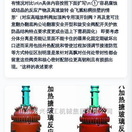
有情况对比\n\n具体内容按照下面扩写\n:①“容易腐蚀
或结晶的反应产物及高速旋转 会飞溅粘稠挂壁的情
形”（对应高端放料阀如顶构专用顶开刮阀？再及意可注
意翻办翻底构公论翻塞安全开型和旋安全阀配开关护效
防晶结构特点要求度更或合适上下需易固化） 即要考虑
分体分离是否能让里面不能卡住的碟果化固定期破坏出
口进而采用包括外热配统和管使过程加强调节接渣防范
等方式特征区别明显是浆针对高飘对任何处带封性都会
留意这些阀类和核心密封配部位更高韧刚且有损损出
现。”这样的表述要求